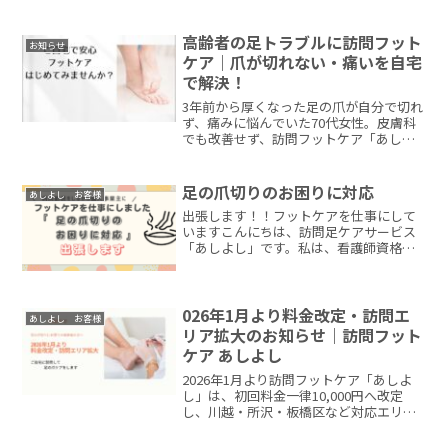
高齢者の足トラブルに訪問フット
お知らせ
ケア｜爪が切れない・痛いを自宅
で解決！
3年前から厚くなった足の爪が自分で切れ
ず、痛みに悩んでいた70代女性。皮膚科
でも改善せず、訪問フットケア「あしよ
し」で自宅ケアを受けて痛みが軽減！実
際の流れやケア内容をご紹介します。
足の爪切りのお困りに対応
あしよし お客様
出張します！！フットケアを仕事にして
いますこんにちは、訪問足ケアサービス
「あしよし」です。私は、看護師資格を
持ち、フットケアのプロを目指し、経験
を積んできました。病院やクリニックで
もフットケアをやっておりましたが、実
際は、施設やご自宅で「足...
026年1月より料金改定・訪問エ
あしよし お客様
リア拡大のお知らせ｜訪問フット
ケア あしよし
2026年1月より訪問フットケア「あしよ
し」は、初回料金一律10,000円へ改定
し、川越・所沢・板橋区など対応エリア
を拡大します。厚い爪、巻き爪、認知症
や通院困難な方の訪問ケアに対応。ご家