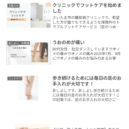
族からのご相談も可能です。
クリニックでフットケアを始めま
お知らせ
した
さいたま市の糖尿病クリニックで、希望
した方が誰でもできるような保険外のト
ラブルフットケアサービス（足のつめき
り・タコ・ウオノメのケア）を始めまし
た。
うおのめが痛い
あしよし お客様
80代女性 社交ダンスしていますウオノ
メの痛みウオノメの痛み2023年7月、8月
にウオノメの痛みのお悩みのあるお客さ
まの訪問をしました。今回は8月以来のご
予約「また、足が痛くなってきたから、
お願いしたいです」と電話がありました
足の状態80代...
歩き続けるためには毎日の足のお
フットケア
手入れが大切です！
あしよしです。あしよし歩き続けるため
には毎日の足のお手入れが大切です！こ
の記事では、足のお手入れの大切さにつ
いてまとめます足元の状態が悪いと歩行
の支障に「歩く」ということは生活上重
要な動作です足元は全身の土台として、
体のバランスをとるために...