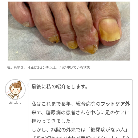
右足も第３，４趾は2センチ以上、爪が伸びている状態
最後に私の紹介をします。
私はこれまで長年、総合病院の
フットケア外
あしよし
来
で、糖尿病の患者さんを中心に足のケアに
携わってきました。
しかし、病院の外来では「糖尿病がない人」
「爪が切れないけれど受診できない人」「ネ