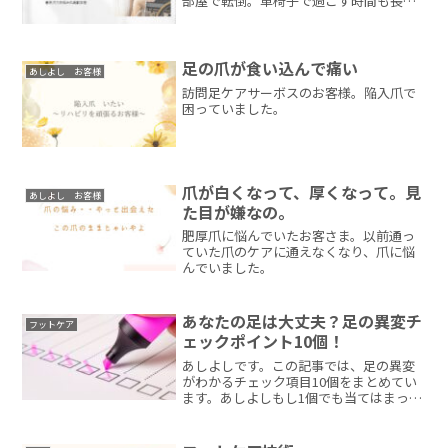
部屋で転倒。車椅子で過ごす時間も長
く、足がむくんだ状態。お話ししなが
ら、足のマッサージ、爪のケア、スキン
ケアをしました。
足の爪が食い込んで痛い
あしよし お客様
訪問足ケアサーボスのお客様。陥入爪で
困っていました。
爪が白くなって、厚くなって。見
あしよし お客様
た目が嫌なの。
肥厚爪に悩んでいたお客さま。以前通っ
ていた爪のケアに通えなくなり、爪に悩
んでいました。
あなたの足は大丈夫？足の異変チ
フットケア
ェックポイント10個！
あしよしです。この記事では、足の異変
がわかるチェック項目10個をまとめてい
ます。あしよしもし1個でも当てはまった
場合は、受診またはケアアドバイスを受
けることをオススメします！爪のチェッ
ク巻き爪などの爪の変形がないか水虫・