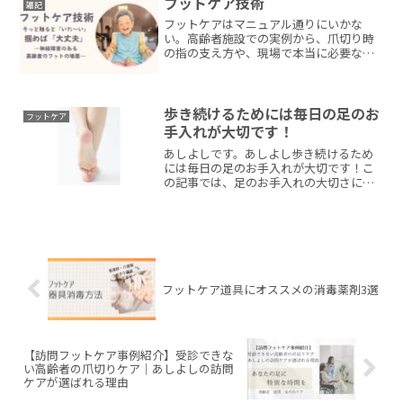
フットケア技術
雑記
爪水虫がないか皮膚・...
フットケアはマニュアル通りにいかな
い。高齢者施設での実例から、爪切り時
の指の支え方や、現場で本当に必要なフ
ットケア技術を解説します。
歩き続けるためには毎日の足のお
フットケア
手入れが大切です！
あしよしです。あしよし歩き続けるため
には毎日の足のお手入れが大切です！こ
の記事では、足のお手入れの大切さにつ
いてまとめます足元の状態が悪いと歩行
の支障に「歩く」ということは生活上重
要な動作です足元は全身の土台として、
体のバランスをとるために...
フットケア道具にオススメの消毒薬剤3選
【訪問フットケア事例紹介】受診できな
い高齢者の爪切りケア｜あしよしの訪問
ケアが選ばれる理由