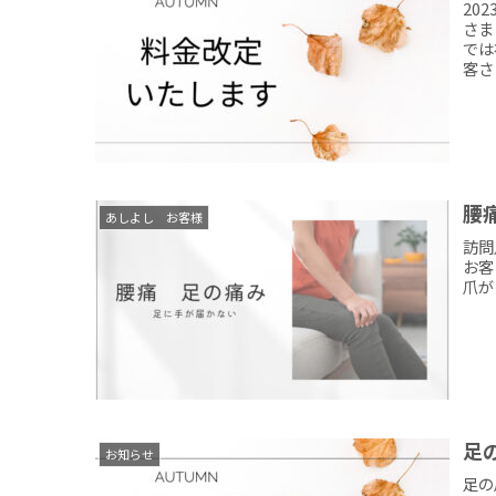
20
さま
では
客さ
腰
あしよし お客様
訪問
お客
爪が
足
お知らせ
足の