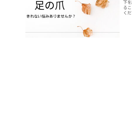
下を
るこ
くだ