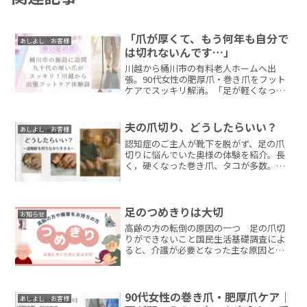
「爪が厚くて、もう何年も自分で
あしよし お客様
は切れないんです…」
川越から桶川市の有料老人ホームへ出
張。90代女性の肥厚爪・巻き爪をフット
ケアでスッキリ解消。「足が軽くなっ
た！」と笑顔に。川越・ふじみ野市エリ
アで高齢者の爪切りにお困りのご家族
へ。
夫の爪切り、どうしたらいい？
あしよし お客様
認知症のご主人が靴下を脱がず、足の爪
切りに悩んでいた奥様の体験を紹介。長
く，硬くなった巻き爪、タコが多数。靴
下デカくしていましたが、どこに行けば
切ってくれるかわからなかった奥様から
の依頼。訪問フットケアあしよしがやさ
しく対応しました。
足のつめきりは大切
お知らせ
高齢の方の転倒の原因の一つ 足の爪切
りができないこと国民生活基礎調査によ
ると、介護が必要となった主な原因とし
て「骨折・転倒」が挙げられており、
2001～2016年の間でその割合は9.3～
12.1%となり、全体の第3～5位を占めて
います。また...
90代女性の巻き爪・肥厚爪ケア｜
あしよし お客様