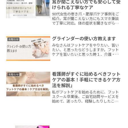
耳が聞こえない方でも安心して受
けられる丁寧なケア
90代女性の巻き爪・肥厚爪ケア事例をご
紹介。耳が聞こえない方にもスマホ筆談
で丁寧に対応。体の症状を聞きながら、
痛みや辛さを表情で確認して、安心でき
るような環境を作り、訪問フットケアを
行っています。
グラインダーの使い方教えます
お知らせ
みなさんはフットケアをやりたい、習い
たい、と思ったらどうしますか。フット
ケアを習いたいと思った時１．介護・看
護の協会が開催する研修に行く２．職場
の先輩に聞く３．フットケアスクールに
行く４．SNSでやっているセミナーに行
くもちろん、足や爪の解...
看護師がすぐに始めるべきフット
お知らせ
ケアの基本！手軽にできるケア方
法を解説」
私がフットケアを始めるために、フット
スクール卒業後、ご自宅訪問サービスを
始めて、迷ったり、経験したりしたこと
をお伝えします。