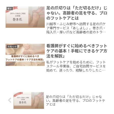
法、予防法など、専門医である形成外科
専門医の簗（やな）由一郎先...
足の爪切りは「ただ切るだけ」じ
雑記
ゃない。高齢者の足を守る、プロ
のフットケアとは
川越市・ふじみ野市へ訪問する足の爪ケ
ア専門サービス「あしよし」。巻き爪・
陥入爪・厚い爪など高齢者の足のトラブ
ルに対応。糖尿病看護認定看護師がご自
宅・施設へ伺います。まずはご相談くだ
さい。
看護師がすぐに始めるべきフット
お知らせ
ケアの基本！手軽にできるケア方
法を解説」
私がフットケアを始めるために、フット
スクール卒業後、ご自宅訪問サービスを
始めて、迷ったり、経験したりしたこと
をお伝えします。
足の爪切りは「ただ切るだけ」じゃな
い。高齢者の足を守る、プロのフットケ
アとは