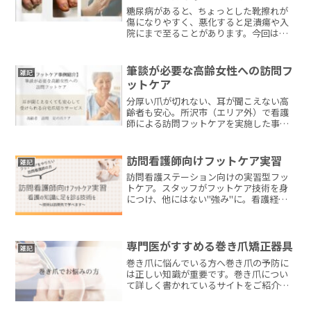
糖尿病があると、ちょっとした靴擦れが
傷になりやすく、悪化すると足潰瘍や入
院にまで至ることがあります。今回は、
そうしたリスクと向き合っている50代男
性Aさんに初回の訪問フットケアを行った
事例をご紹介します。今後の継続的なケ
筆談が必要な高齢女性への訪問フ
雑記
アにもつながる第一歩として、初回の経
ットケア
過を共有いたします。
分厚い爪が切れない、耳が聞こえない高
齢者も安心。所沢市（エリア外）で看護
師による訪問フットケアを実施した事例
を紹介。
訪問看護師向けフットケア実習
雑記
訪問看護ステーション向けの実習型フッ
トケア。スタッフがフットケア技術を身
につけ、他にはない"強み"に。看護経験
20年以上の専門家が現場に同行して指導
します。利用者さんの追加負担なし・指
導料1時間5,500円。川越市・上尾市・ふ
じみ野市・三芳町対応。
専門医がすすめる巻き爪矯正器具
雑記
巻き爪に悩んでいる方へ巻き爪の予防に
は正しい知識が重要です。巻き爪につい
て詳しく書かれているサイトをご紹介し
ます。「巻き爪・陥入爪治療の相談室」
です。爪の解剖、巻き爪の原因、治療