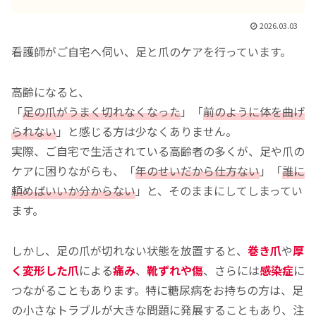
2026.03.03
看護師がご自宅へ伺い、足と爪のケアを行っています。
高齢になると、
「
足の爪がうまく切れなくなった
」「
前のように体を曲げ
られない
」と感じる方は少なくありません。
実際、ご自宅で生活されている高齢者の多くが、足や爪の
ケアに困りながらも、「
年のせいだから仕方ない
」「
誰に
頼めばいいか分からない
」と、そのままにしてしまってい
ます。
しかし、足の爪が切れない状態を放置すると、
巻き爪
や
厚
く変形した爪
による
痛み
、
靴ずれや傷
、さらには
感染症
に
つながることもあります。特に糖尿病をお持ちの方は、足
の小さなトラブルが大きな問題に発展することもあり、注