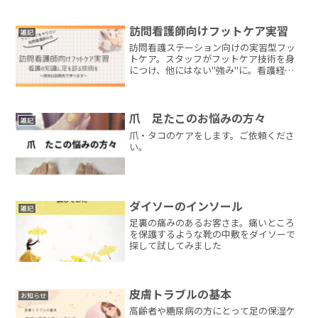
訪問看護師向けフットケア実習
雑記
訪問看護ステーション向けの実習型フッ
トケア。スタッフがフットケア技術を身
につけ、他にはない"強み"に。看護経験
20年以上の専門家が現場に同行して指導
します。利用者さんの追加負担なし・指
導料1時間5,500円。川越市・上尾市・ふ
じみ野市・三芳町対応。
爪 足たこのお悩みの方々
雑記
爪・タコのケアをします。ご依頼くださ
い。
ダイソーのインソール
雑記
足裏の痛みのあるお客さま。痛いところ
を保護するような靴の中敷をダイソーで
探して試してみました
皮膚トラブルの基本
お知らせ
高齢者や糖尿病の方にとって足の保湿ケ