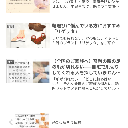
アは、ひび割れ・感染・潰瘍予防に欠か
せません。本記事では、保湿の重要性、
毎日のケア方法、保湿剤は何をどのくら
い塗ればよいのかを、訪問フットケア看
護師がわかりやすく解説します。
靴選びに悩んでいる方におすすめ
雑記
「リゲッタ」
歩いても疲れない、足の形にフィットし
た靴のブランド「リゲッタ」をご紹介
【全国のご家族へ】高齢の親の足
雑記
の爪が切れない——自宅で爪切り
してくれる人を探していません
か？
「爪が切れない」「どこに頼めばい
い？」そんな全国のご家族の悩みに、訪
問フットケア専門職をご紹介していま
す。
足のつめきり体験